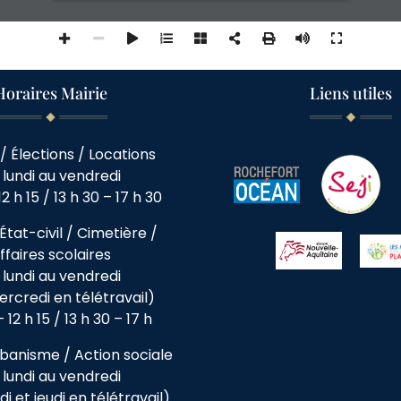
Horaires Mairie
Liens utiles
/ Élections / Locations
 lundi au vendredi
12 h 15 / 13 h 30 – 17 h 30
État-civil / Cimetière /
ffaires scolaires
 lundi au vendredi
ercredi en télétravail)
 12 h 15 / 13 h 30 – 17 h
banisme / Action sociale
 lundi au vendredi
i et jeudi en télétravail)