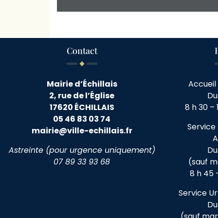
Contact
Mairie d’Échillais
Accueil 
2, rue de l’Église
Du
17620 ÉCHILLAIS
8 h 30 – 
05 46 83 03 74
Service 
mairie@ville-echillais.fr
A
Astreinte (pour urgence uniquement)
Du
07 89 33 93 68
(sauf m
8 h 45 –
Service Ur
Du
(sauf mard