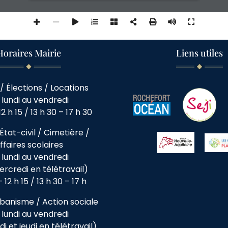
Horaires Mairie
Liens utiles
/ Élections / Locations
 lundi au vendredi
12 h 15 / 13 h 30 – 17 h 30
État-civil / Cimetière /
ffaires scolaires
 lundi au vendredi
ercredi en télétravail)
 12 h 15 / 13 h 30 – 17 h
banisme / Action sociale
 lundi au vendredi
i et jeudi en télétravail)