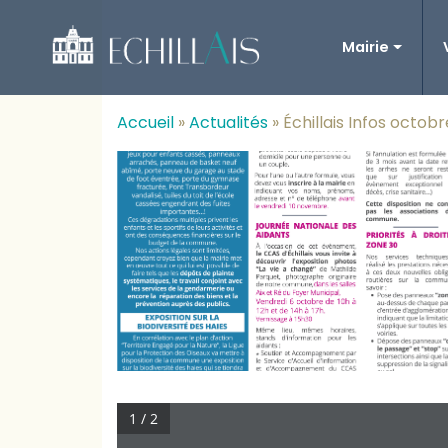
Mairie
Accueil
»
Actualités
»
Échillais Infos octob
1 / 2