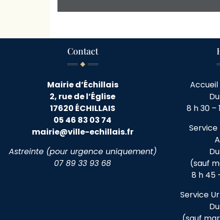
Contact
Mairie d’Échillais
Accueil 
2, rue de l’Église
Du
17620 ÉCHILLAIS
8 h 30 – 
05 46 83 03 74
Service 
mairie@ville-echillais.fr
A
Astreinte (pour urgence uniquement)
Du
07 89 33 93 68
(sauf m
8 h 45 –
Service Ur
Du
(sauf mard